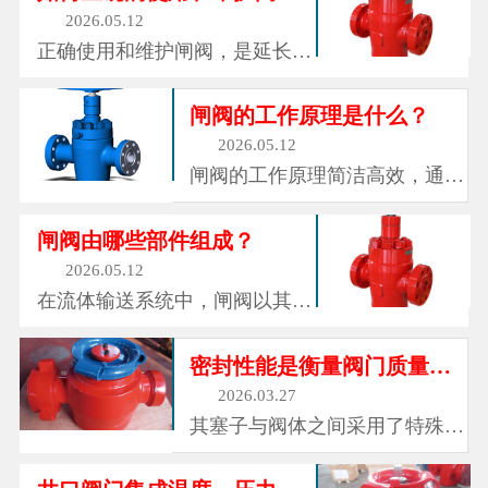
和仪表组成的金属装置，它们矗
2026.05.12
立在每一口油井的井口，外形如
正确使用和维护闸阀，是延长其
同一个多枝杈的金属树。这就是
使用寿命、保障运行安全的关
采油树，油气开采领域中最常见
键。操作时，需平稳转动手轮，
闸阀的工作原理是什么？
也最...
避免用力过猛导致阀杆损坏或密
2026.05.12
封失效;开启和关闭阀门时，要
闸阀的工作原理简洁高效，通过
注意观察流体流动状态，避免在
旋转手轮带动阀杆上下移动，进
阀门半开半关状态下长期运行，
而驱动闸板在阀体内做垂直升降
闸阀由哪些部件组成？
防止闸...
运动。当闸板完全升起时，流体
2026.05.12
可沿阀体通道顺畅通过，此时阀
在流体输送系统中，闸阀以其结
门处于全开状态;当闸板下降至
构简单、操作便捷、密封性能优
与阀座完全贴合时，流体被阻
良的特点，成为各行各业不可或
密封性能是衡量阀门质量的重要指标之一
断，阀...
缺的控制设备。它默默伫立在管
2026.03.27
道之间，通过启闭闸板来控制流
其塞子与阀体之间采用了特殊的
体的通断，调节流量大小，守护
密封设计，通常采用橡胶、聚四
着流体输送的安全与稳定，从市
氟乙烯等优质密封材料，能够形