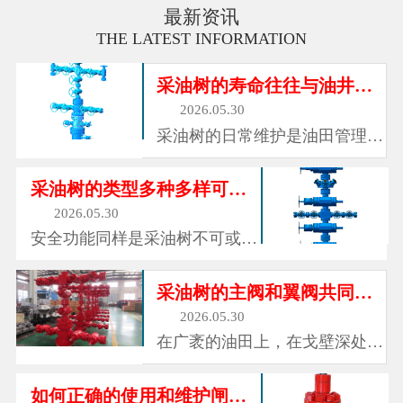
最新资讯
THE LATEST INFORMATION
采油树的寿命往往与油井的寿命相同
2026.05.30
采油树的日常维护是油田管理的
重要环节。操作人员每日巡检，
检查各连接处有无泄漏迹象，观
采油树的类型多种多样可以适应不同的工况
察压力表读数是否正常，确认阀
2026.05.30
门操作是否灵活。定期对阀门进
安全功能同样是采油树不可或缺
行注脂和保养，确保密封面和阀
的组成部分。每一口油井都可能
杆的润滑状态良好。对于长期不
面临异常情况：地面管线破裂、
采油树的主阀和翼阀共同构成可控的通道
动作...
下游装置故障、井口着火、或者
2026.05.30
操作失误导致压力异常升高。在
在广袤的油田上，在戈壁深处的
这些紧急情况下，采油树上的安
采油厂，在海上钻井平台的甲板
全阀能够快速关闭，切断井底与
边，总能看到一些由阀门、管路
如何正确的使用和维护闸阀？
地面...