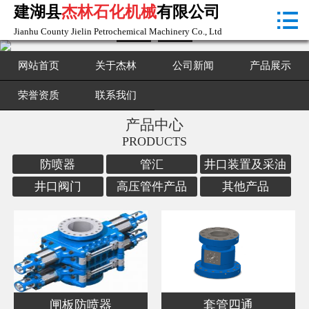
建湖县
杰林石化机械
有限公司

首页

Jianhu County Jielin Petrochemical Machinery Co., Ltd
关于杰林
网站首页
关于杰林
公司新闻
产品展示
公司新闻
荣誉资质
联系我们
产品中心
产品展示
PRODUCTS
荣誉资质
防喷器
管汇
井口装置及采油
树
井口阀门
高压管件产品
其他产品
联系我们
闸板防喷器
套管四通