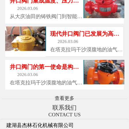
井口阀门集成温度、压力、振动等16类传感器
政供...
成可靠的密封屏障，有效防止介
2026.03.06
质泄漏。无论是气体、液体还是
从大庆油田的铸铁阀门到智能油
腐蚀性介质，旋塞阀都能紧紧锁
田的数字阀门，从单一截流功能
住，确保流体在管道中安全运
到系统控制枢纽，井口阀门的进
现代井口阀门已发展为高精度流量控制系统
行。...
化史折射出中国能源工业的转型
2026.03.06
升级。据统计，2025年全球智能
在塔克拉玛干沙漠腹地的油气钻
井口阀门市场规模将突破80亿美
井平台上，在渤海湾海底3000米
元，年复合增长率达12%。...
深的油气管道中，在四川盆地页
井口阀门的第一使命是构建多重安全防护体系
岩气井的数字化控制中心里，井
2026.03.06
口阀门正以每秒数次的精准动
在塔克拉玛干沙漠腹地的油气钻
作，调控着地下能源的流动。这
井平台上，在渤海湾海底3000米
些看似普通的金属装置，实则是
深的油气管道中，在四川盆地页
查看更多
油...
岩气井的数字化控制中心里，井
联系我们
口阀门正以每秒数次的精准动
CONTACT US
作，调控着地下能源的流动。这
建湖县杰林石化机械有限公司
些看似普通的金属装置，实则是